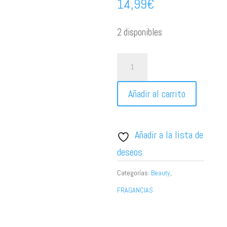
14,99
€
2 disponibles
Perfume
de
Añadir al carrito
mujer
yum
yum
Añadir a la lista de
Burning
deseos
Cherry
Categorías:
Beauty
,
cantidad
FRAGANCIAS