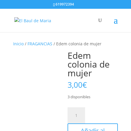
619972394
Inicio
/
FRAGANCIAS
/ Edem colonia de mujer
Edem
colonia de
mujer
3,00
€
3 disponibles
Edem
colonia
de
Añadir al
mujer