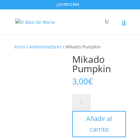
619972394
Inicio
/
Ambientadores
/ Mikado Pumpkin
Mikado
Pumpkin
3,00
€
Mikado
Pumpkin
cantidad
Añadir al
carrito