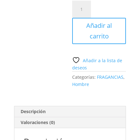
The
one
eau
Añadir al
de
toilette
carrito
de
Sunset
World
Añadir a la lista de
cantidad
deseos
Categorías:
FRAGANCIAS
,
Hombre
Descripción
Valoraciones (0)