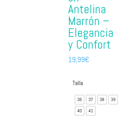
Antelina
Marrón –
Elegancia
y Confort
19,99
€
Talla
36
37
38
39
40
41