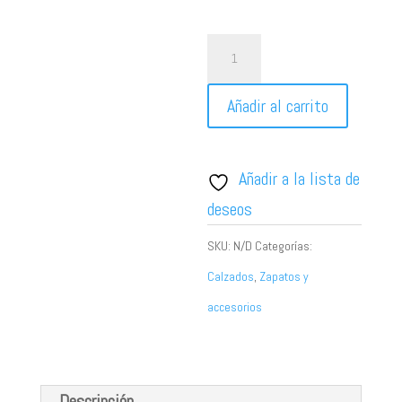
Zapato
Plano
Añadir al carrito
Estilo
Bailarina
en
Añadir a la lista de
Antelina
deseos
Marrón
SKU:
N/D
Categorías:
-
Calzados
,
Zapatos y
Elegancia
accesorios
y
Confort
cantidad
Descripción